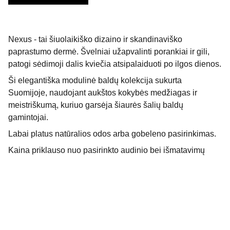
Nexus - tai šiuolaikiško dizaino ir skandinaviško
paprastumo dermė. Švelniai užapvalinti porankiai ir gili,
patogi sėdimoji dalis kviečia atsipalaiduoti po ilgos dienos.
Ši elegantiška modulinė baldų kolekcija sukurta
Suomijoje, naudojant aukštos kokybės medžiagas ir
meistriškumą, kuriuo garsėja šiaurės šalių baldų
gamintojai.
Labai platus natūralios odos arba gobeleno pasirinkimas.
Kaina priklauso nuo pasirinkto audinio bei išmatavimų