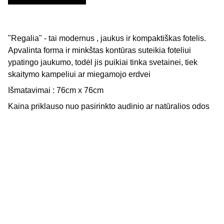
"Regalia" - tai modernus , jaukus ir kompaktiškas fotelis.
Apvalinta forma ir minkštas kontūras suteikia foteliui
ypatingo jaukumo, todėl jis puikiai tinka svetainei, tiek
skaitymo kampeliui ar miegamojo erdvei
Išmatavimai : 76cm x 76cm
Kaina priklauso nuo pasirinkto audinio ar natūralios odos
Naugarduko g. 57, 2 aukštas, 
Vilnius